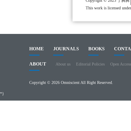
Copyright © 2023 丁腾腾
This work is licensed under
HOME
JOURNALS
BOOKS
CONTA
ABOUT
About us
Editorial Policies
Open Access
Copyright © 2026 Omniscient All Right Reserved.
*}