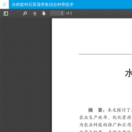
水稻套种石菖蒲养鱼综合种养技术