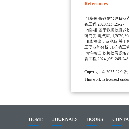
References
[1]窦敏.铁路信号设备状
备工程,2020,(23):26-27.
[2]陈硕.基于数据挖掘
研究[J].电气应用,2020,39(6
[3]李福建，黄兆秋.关
工要点的分析[J].价值工程，2
[4]许锦江.铁路信号设备
备工程,2024,(06):246-248
Copyright © 2025 武立强
This work is licensed under
HOME
JOURNALS
BOOKS
CONTA