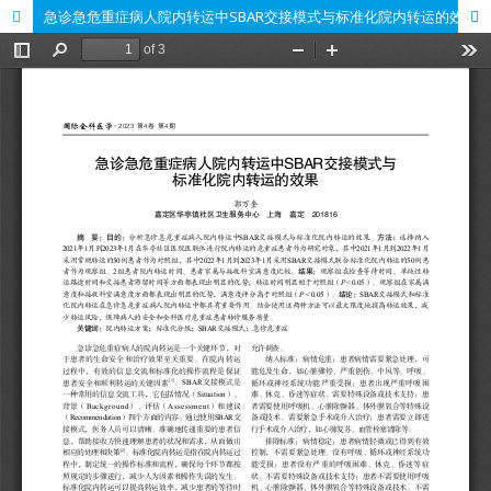
急诊急危重症病人院内转运中SBAR交接模式与标准化院内转运的效果