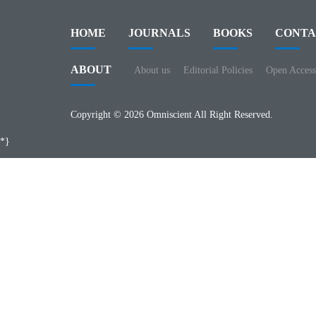
HOME
JOURNALS
BOOKS
CONTA
ABOUT
About us
Editorial Policies
Open Access
Copyright © 2026 Omniscient All Right Reserved.
*}