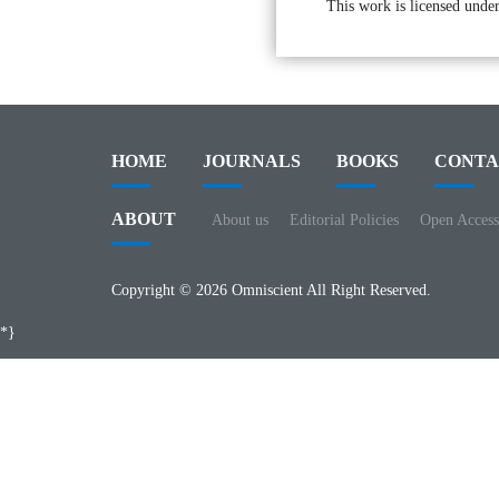
This work is licensed under
HOME
JOURNALS
BOOKS
CONTA
ABOUT
About us
Editorial Policies
Open Access
Copyright © 2026 Omniscient All Right Reserved.
*}