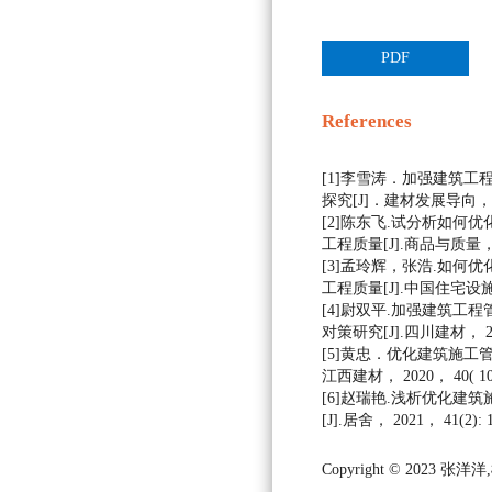
PDF
References
[1]李雪涛．加强建筑工
探究[J]．建材发展导向， 202
[2]陈东飞.试分析如何
工程质量[J].商品与质量， 20
[3]孟玲辉，张浩.如何
工程质量[J].中国住宅设施 ,20
[4]尉双平.加强建筑工
对策研究[J].四川建材， 2021,
[5]黄忠．优化建筑施工
江西建材， 2020， 40( 10)
[6]赵瑞艳.浅析优化建
[J].居舍， 2021， 41(2): 
Copyright © 2023 