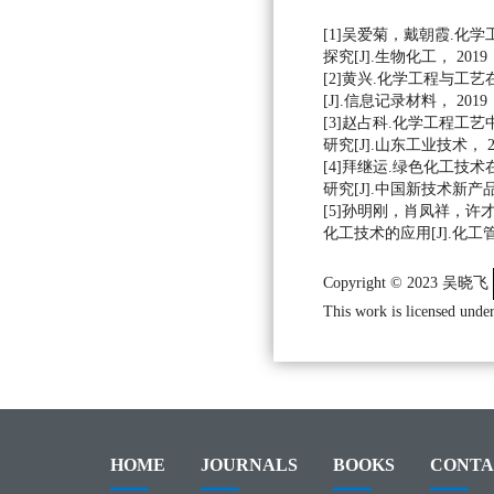
[1]吴爱菊，戴朝霞.化
探究[J].生物化工， 2019， 
[2]黄兴.化学工程与工
[J].信息记录材料， 2019， 
[3]赵占科.化学工程工
研究[J].山东工业技术， 201
[4]拜继运.绿色化工技
研究[J].中国新技术新产品， 2
[5]孙明刚，肖凤祥，许
化工技术的应用[J].化工管理，
Copyright © 2023 吴晓飞
This work is licensed under
HOME
JOURNALS
BOOKS
CONTA