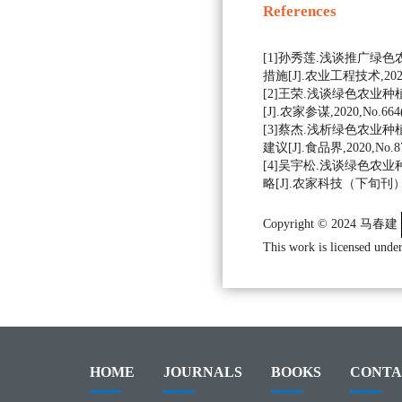
References
[1]孙秀莲.浅谈推广绿
措施[J].农业工程技术,2020,0
[2]王荣.浅谈绿色农业
[J].农家参谋,2020,No.664(1
[3]蔡杰.浅析绿色农业
建议[J].食品界,2020,No.87(
[4]吴宇松.浅谈绿色农
略[J].农家科技（下旬刊）,201
Copyright © 2024 马春建
This work is licensed under
HOME
JOURNALS
BOOKS
CONTA