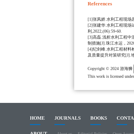
References
[1]张凤娇.水利工程现场原材料试
[2]张建华.水利工程现场
利,2022,(06):59-60.
[3]高磊.浅析水利工程
制措施[J].珠江水运，2020,(0
[4]纪剑峰.水利工程材
及质量提升对策研究[J].地下水,2
Copyright © 2024 游海狮
This work is licensed under
HOME
JOURNALS
BOOKS
CONTA
ABOUT
About us
Editorial Policies
Open Access