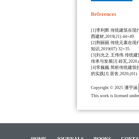
References
[1]李利辉.传统建筑在现
西建材,2019(21):44+49.
[2]荆丽丽.传统元素在现
知识,2019(07):32+35.
[3]刘允之.王伟伟.传
传承与发展[J].砖瓦,2020,(
[4]常巍巍.简析传统建
的实践[J].居舍,2020,(01).
Copyright © 2025 潘宇涵
This work is licensed under
HOME
JOURNALS
BOOKS
CONTA