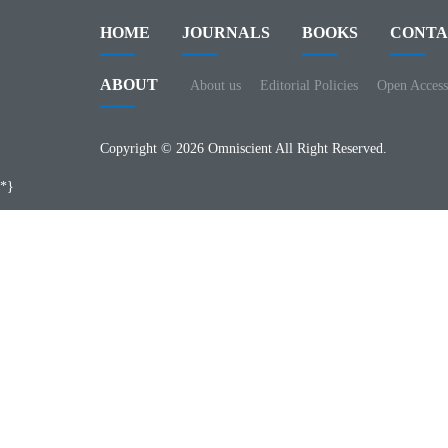
HOME
JOURNALS
BOOKS
CONTA
ABOUT
About us
Editorial Policies
Open Access
Copyright © 2026 Omniscient All Right Reserved.
*}