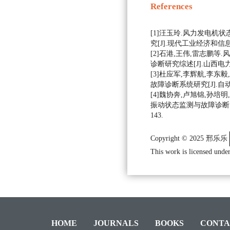
References
[1]汪玉玲.风力发电机
究[J].现代工业经济和信息化,2
[2]石港,王伟,雷志鹏
诊断研究综述[J].山西电力,202
[3]杜应军,李辉航,李东
故障诊断系统研究[J].自动化应用
[4]魏协奔,卢旭锦,孙培
振动状态监测与故障诊断[J].
143.
Copyright © 2025 邢乐乐
This work is licensed under
HOME
JOURNALS
BOOKS
CONTA