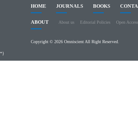
HOME
JOURNALS
BOOKS
CONTA
ABOUT
About us
Editorial Policies
Open Access
Copyright © 2026 Omniscient All Right Reserved.
*}