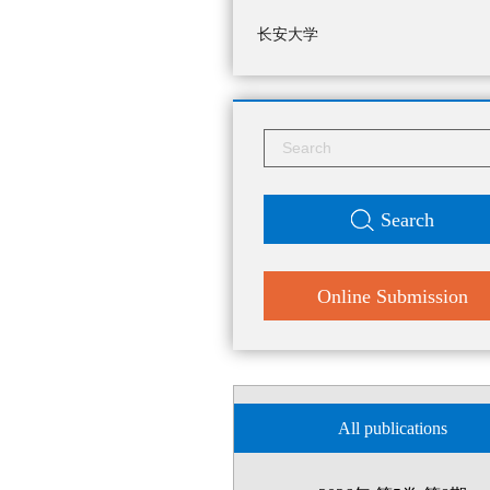
长安大学
Search
Online Submission
All publications