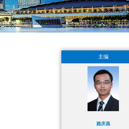
主编
路庆昌