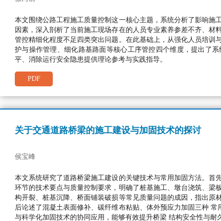
本文围绕公路工程施工质量控制这一核心主题，系统分析了影响施工
因素，深入剖析了当前施工现场存在的人员专业素养参差不齐、材料
管控精细化程度不足四类突出问题。在此基础上，从强化人员培训与
护与操作管理、细化路基路面等核心工序管控四个维度，提出了系
平、消除运行安全隐患提供理论参考与实践指导。
PDF
关于交通道路桥梁的施工建设与加固技术的探讨
侯宝峰
本文系统研究了道路桥梁施工建设的关键技术与常用加固方法。首先
环节的技术要点与质量控制要求，明确了桩基施工、墩台浇筑、梁板
构开裂、桩基沉降、桥面铺装破损等常见质量问题的成因，指出原材
后论述了混凝土表面修补、碳纤维布粘贴、体外预应力加固三种 常
与科学化加固技术的协同应用，能够有效提升桥梁 结构安全性与耐