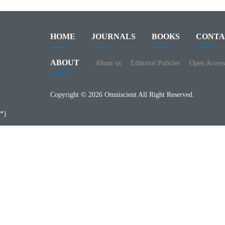
HOME
JOURNALS
BOOKS
CONTA
ABOUT
About us
Editorial Policies
Open Access
Copyright © 2026 Omniscient All Right Reserved.
*}