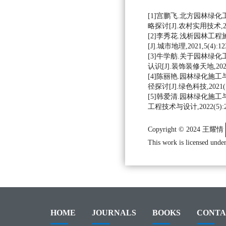
[1]宫鹏飞.北方园林绿
略探讨[J].农村实用技术,2020
[2]李秀花.浅析园林工
[J].城市地理,2021,5(4):123
[3]牛学舫.关于园林绿
认识[J].装饰装修天地,2021(7
[4]陈丽艳.园林绿化施
径探讨[J].绿色科技,2021(15
[5]韩爱清.园林绿化施工
工程技术与设计,2022(5):23
Copyright © 2024 王耀情
This work is licensed under
HOME
JOURNALS
BOOKS
CONTA