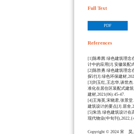
Full Text
PDF
References
[1]陈希茜.绿色建筑理
计中的应用[J].安徽装配式建筑,
[2]陈胜勇.绿色建筑理
探讨[J].绿色环保建材,2021(0
[3]刘玉红,王志华,谈
准化在居住区装配式建筑设
建材,2021(06):45-47.
[4]王海英,宋晓君,张
建筑设计的要点[J].居舍,2022,
[5]朱浩.绿色建筑设计在
现代物业(中旬刊),2022,{4}(
Copyright © 2024 