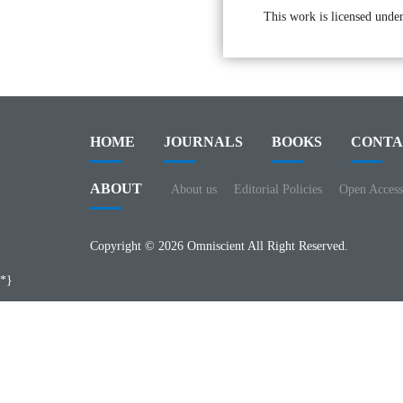
This work is licensed under
HOME
JOURNALS
BOOKS
CONTA
ABOUT
About us
Editorial Policies
Open Access
Copyright © 2026 Omniscient All Right Reserved.
*}