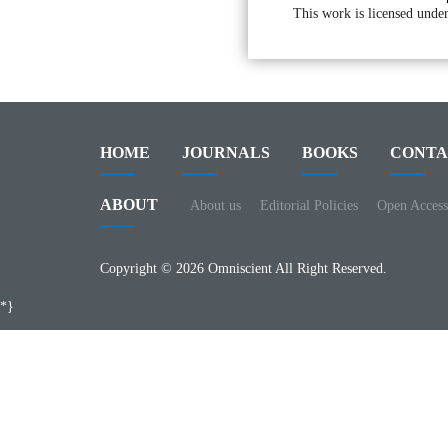
This work is licensed under
HOME
JOURNALS
BOOKS
CONTA
ABOUT
About us
Editorial Policies
Open Access
Copyright © 2026 Omniscient All Right Reserved.
*}