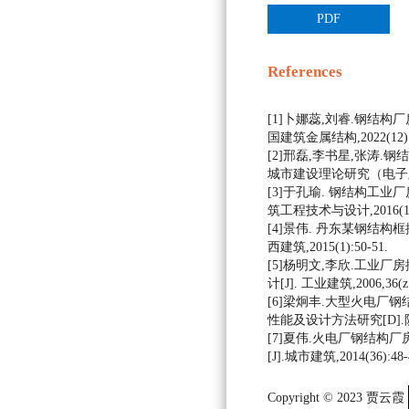
PDF
References
[1]卜娜蕊,刘睿.钢结构厂
国建筑金属结构,2022(12):1
[2]邢磊,李书星,张涛.钢
城市建设理论研究（电子版） ,
[3]于孔瑜. 钢结构工业厂
筑工程技术与设计,2016(18)
[4]景伟. 丹东某钢结构框
西建筑,2015(1):50-51.
[5]杨明文,李欣.工业厂
计[J]. 工业建筑,2006,36(z1
[6]梁炯丰.大型火电厂
性能及设计方法研究[D].陕
[7]夏伟.火电厂钢结构
[J].城市建筑,2014(36):48-
Copyright © 2023 贾云霞