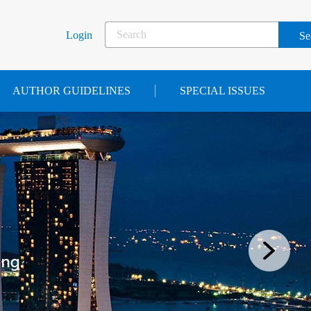
Login
AUTHOR GUIDELINES
SPECIAL ISSUES