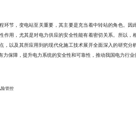
程环节，变电站至关重要，其主要是充当着中转站的角色。因此
性作用，尤其是对电力供应的安全性能有着密切关系。所以，相
点，以及其所应用到的现代化施工技术展开全面深入的研究分析
有力保障，提升电力系统的安全性和可靠性，推动我国电力行业
风险管控