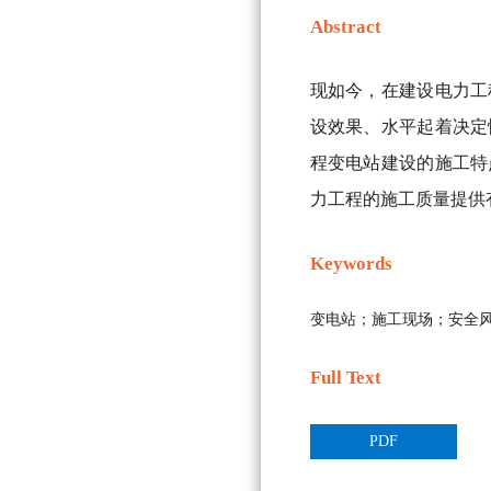
Abstract
现如今，在建设电力工
设效果、水平起着决定
程变电站建设的施工特
力工程的施工质量提供
Keywords
变电站；施工现场；安全
Full Text
PDF