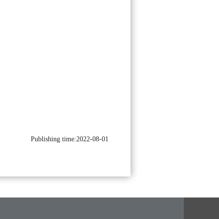
Publishing time:2022-08-01