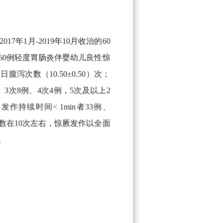
7年1月-2019年10月收治的60
60例轻度胃肠炎伴婴幼儿良性惊
泻次数（10.50±0.50）次；
、3次8例、4次4例，5次及以上2
厥发作持续时间< 1min者33例、
数在10次左右，惊厥发作以全面
。