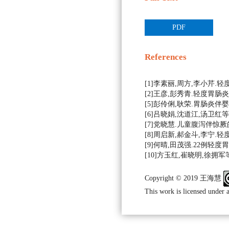
PDF
References
[1]李素丽,周方,李小芹.轻度
[2]王彦,彭秀青.轻度胃肠炎伴
[5]彭伶俐,耿荣.胃肠炎伴婴幼儿
[6]吕晓娟,沈道江,汤卫红等.
[7]党晓慧.儿童腹泻伴惊厥的临床
[8]周启新,郝金斗,李宁.轻度
[9]何晴,田茂强.22例轻度胃
[10]方玉红,崔晓明,徐拥军等
Copyright © 2019 王海慧
This work is licensed under 