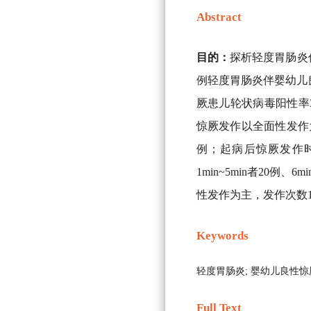
Abstract
目的：
探析轻度胃肠炎
例轻度胃肠炎伴婴幼儿
厥患儿轮状病毒阳性率35
惊厥发作以全面性发作为主
例；起病后惊厥发作时间0h
1min~5min者20例、6m
性发作为主，发作次数1
Keywords
轻度胃肠炎;
婴幼儿良性惊
Full Text