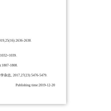
6):2636-2638.
2+1039.
07-1808.
7,27(23):5476-5479.
Publishing time:2019-12-20