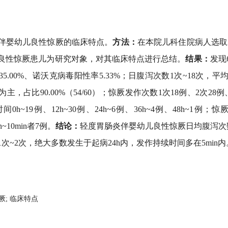
伴婴幼儿良性惊厥的临床特点。
方法：
在本院儿科住院病人选取201
良性惊厥患儿为研究对象，对其临床特点进行总结。
结果：
发现
.00%、诺沃克病毒阳性率5.33%；日腹泻次数1次~18次，平均日腹
，占比90.00%（54/60）；惊厥发作次数1次18例、2次28例
~19例、12h~30例、24h~6例、36h~4例、48h~1例；惊
in~10min者7例。
结论：
轻度胃肠炎伴婴幼儿良性惊厥日均腹泻次
次~2次，绝大多数发生于起病24h内，发作持续时间多在5min内
厥;
临床特点