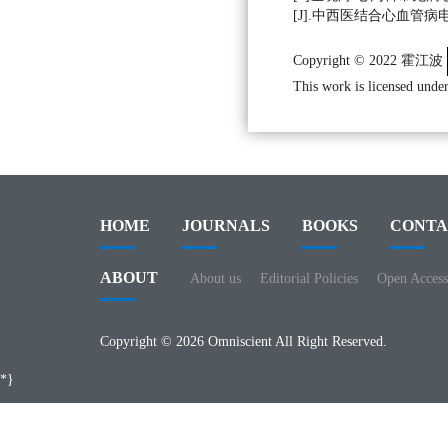
[J].中西医结合心血管病电子杂志
Copyright © 2022 霍江波
This work is licensed under
HOME
JOURNALS
BOOKS
CONTA
ABOUT
About us
Editorial Policies
Open Access
Copyright © 2026 Omniscient All Right Reserved.
*}