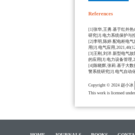
References
[1]张华,王勇.基于红
研究[J].电力系统保护与控制,20
[2]李明,陈婷.配电柜
用[J].电气应用,2021,40(12)
[3]王刚,刘洋.新型电
的应用[J].电力设备管理,2020,
[4]陈晓辉,张莉.基于
警系统研究[J].电气自动化,202
Copyright © 2024 赵小冰
This work is licensed under
HOME
JOURNALS
BOOKS
CONTA