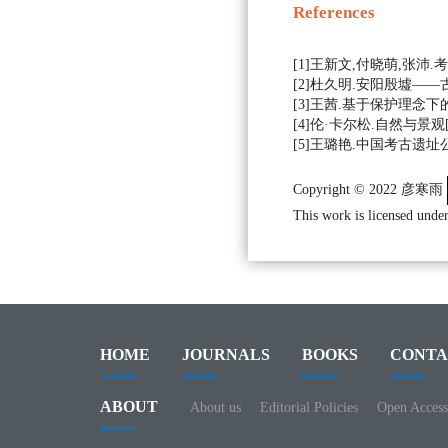
References
[1]王新文,付晓萌,张沛.考古
[2]杜久明.安阳殷墟——古遗
[3]王茜.基于保护理念下的考
[4]伦·卡尔松.自然与景观[
[5]王璐艳.中国考古遗址公园绿
Copyright © 2022 彦寒雨
This work is licensed under
HOME
JOURNALS
BOOKS
CONTA
ABOUT
About us
Editorial Policies
Open Access