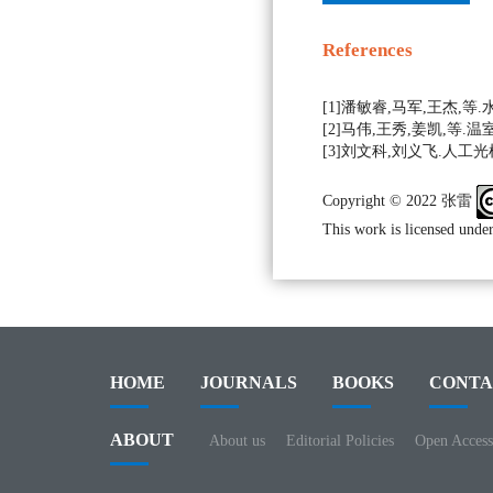
References
[1]潘敏睿,马军,王杰,等.水
[2]马伟,王秀,姜凯,等.
[3]刘文科,刘义飞.人工光植
Copyright © 2022 张雷
This work is licensed under
HOME
JOURNALS
BOOKS
CONTA
ABOUT
About us
Editorial Policies
Open Access