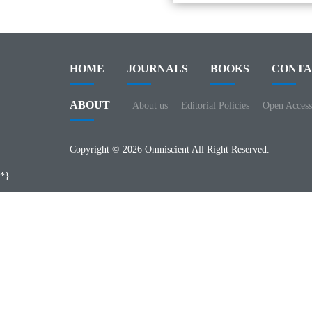
HOME
JOURNALS
BOOKS
CONTA
ABOUT
About us
Editorial Policies
Open Access
Copyright © 2026 Omniscient All Right Reserved.
*}