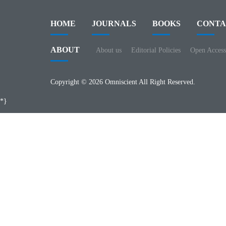
HOME
JOURNALS
BOOKS
CONTA
ABOUT
About us
Editorial Policies
Open Access
Copyright © 2026 Omniscient All Right Reserved.
*}