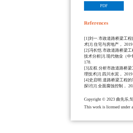
PDF
References
[1]刘一.市政道路桥梁工
术[J].住宅与房地产， 2019， 
[2]冯长恺.市政道路桥梁
技术分析[J].现代物业（中旬刊
178.
[3]左权.分析市政道路桥
理技术[J].四川水泥， 2019， 
[4]史启明.道路桥梁工程
探讨[J].全面腐蚀控制， 2020
Copyright © 2023 曲先
This work is licensed under 