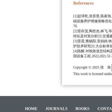
References
[1]赵泽乾,张景昱,陈
础设施养护维修策略优化方法[J]
70.
[2]雷存茂,陶世杰,林飞
特征及对策分析[J].交通建设与管
[3]晋霞,窦杨阳,雷娟
护技术研究[J].大众标准化,202
[4]陈醒.对铁路道岔结构
国设备工程,2022,(02):32-3
Copyright © 2025 张 旭
This work is licensed under
HOME
JOURNALS
BOOKS
CONTA