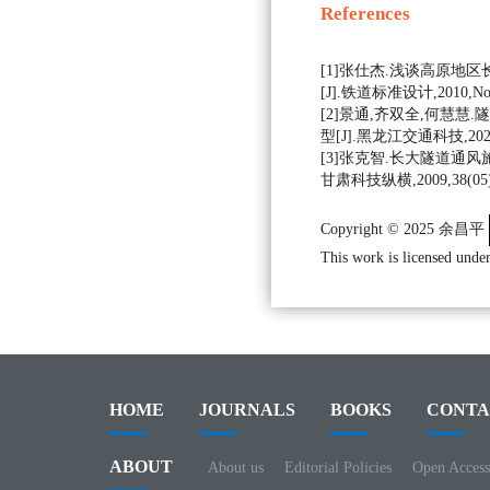
References
[1]张仕杰.浅谈高原地
[J].铁道标准设计,2010,No.5
[2]景通,齐双全,何慧
型[J].黑龙江交通科技,2020,4
[3]张克智.长大隧道通风
甘肃科技纵横,2009,38(05):
Copyright © 2025 余昌平
This work is licensed under
HOME
JOURNALS
BOOKS
CONTA
ABOUT
About us
Editorial Policies
Open Access