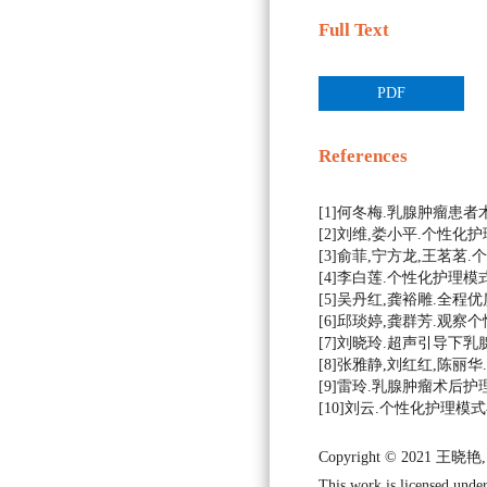
Full Text
PDF
References
[1]何冬梅.乳腺肿瘤患者术中
[2]刘维,娄小平.个性化护理
[3]俞菲,宁方龙,王茗茗.个
[4]李白莲.个性化护理模式在
[5]吴丹红,龚裕雕.全程优
[6]邱琰婷,龚群芳.观察个
[7]刘晓玲.超声引导下乳腺
[8]张雅静,刘红红,陈丽华
[9]雷玲.乳腺肿瘤术后护理
[10]刘云.个性化护理模式在乳
Copyright © 2021 王晓
This work is licensed under