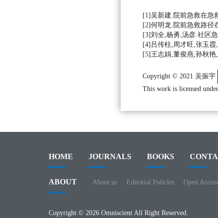
[1]吴新建.院前急救在急救医
[2]何明龙.院前急救路径在急
[3]刘全,杨勇,汤彦.社区急
[4]吕传柱,周才旺,张玉霞
[5]王志娟,董俊燕,孙秋艳,
Copyright © 2021 吴振宇
This work is licensed under
HOME
JOURNALS
BOOKS
CONTA
ABOUT
About us
Editorial Policies
Open Access
Copyright © 2026 Omniscient All Right Reserved.