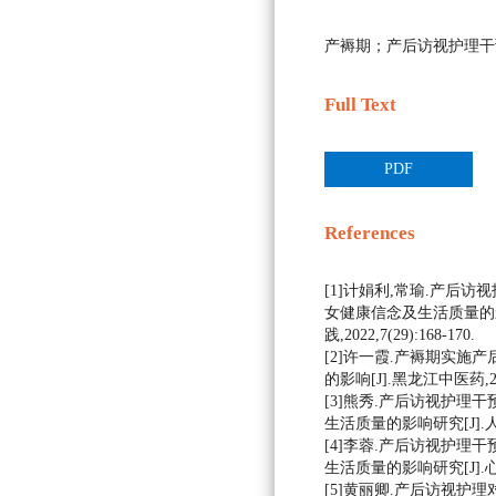
产褥期；产后访视护理干
Full Text
PDF
References
[1]计娟利,常瑜.产后
女健康信念及生活质量的影
践,2022,7(29):168-170.
[2]许一霞.产褥期实施
的影响[J].黑龙江中医药,2021,
[3]熊秀.产后访视护理
生活质量的影响研究[J].人人健康
[4]李蓉.产后访视护理
生活质量的影响研究[J].心理月刊
[5]黄丽卿.产后访视护