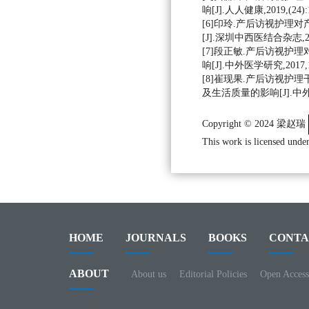
响[J].人人健康,2019,(24):
[6]印玲.产后访视护理
[J].深圳中西医结合杂志,2017,
[7]段正敏.产后访视护
响[J].中外医学研究,2017,15(
[8]崔现果.产后访视护
及生活质量的影响[J].中外医学研
Copyright © 2024 梁赵瑞
This work is licensed under
HOME
JOURNALS
BOOKS
CONTA
ABOUT
About us
Editorial Policies
Open Access