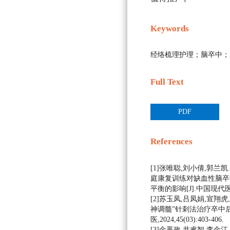
Keywords
经络梳理护理；脑卒中；
Full Text
PDF
References
[1]张唯聪,刘小倩,郭兰凯.改良
庭康复训练对缺血性脑卒
平衡的影响[J].中国现代医生,20
[2]苏玉凤,吕凤娟,宣翔
神调髓”针刺法治疗卒中后
医,2024,45(03):403-406.
[3]金赢政,井睿智,李