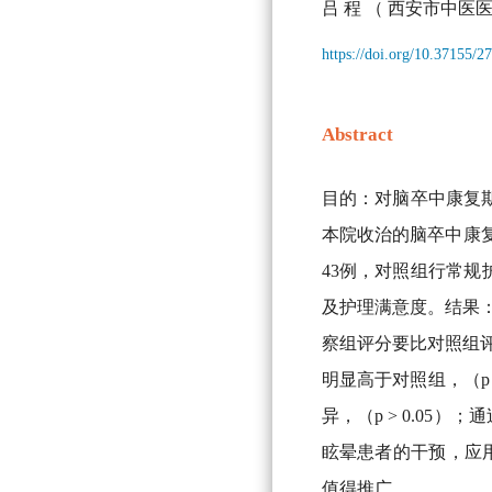
吕 程
（ 西安市中医医
https://doi.org/10.37155/
Abstract
目的：对脑卒中康复期
本院收治的脑卒中康复
43例，对照组行常规
及护理满意度。结果：护
察组评分要比对照组评
明显高于对照组，（p
异，（p > 0.05
眩晕患者的干预，应
值得推广。