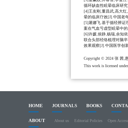
循环缺血性眩晕临床研究[J].新中
[4]王友刚,董昌武,高大
晕的临床疗效[J].中国老年学杂志,
[5]屠娜飞.基于循经辨
案在气血亏虚型眩晕中的应用
[6]许媛,侯静,杨瑞,余知
联合头部经络梳理对脑卒
效果观察[J].中国医学创新,202
Copyright © 2024 张 
This work is licensed under
HOME
JOURNALS
BOOKS
CONTA
ABOUT
About us
Editorial Policies
Open Access