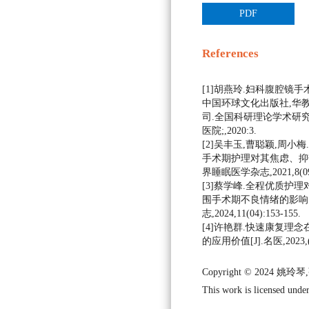
PDF
References
[1]胡燕玲.妇科腹腔镜手
中国环球文化出版社,华
司.全国科研理论学术研
医院;,2020:3.
[2]吴丰玉,曹聪颖,周
手术期护理对其焦虑、抑郁
界睡眠医学杂志,2021,8(09):
[3]蔡学峰.全程优质护
围手术期不良情绪的影响[
志,2024,11(04):153-155.
[4]许艳群.快速康复理
的应用价值[J].名医,2023,(03
Copyright © 2024 
This work is licensed under