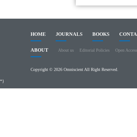
HOME
JOURNALS
BOOKS
CONTA
ABOUT
About us
Editorial Policies
Open Access
Copyright © 2026 Omniscient All Right Reserved.
*}