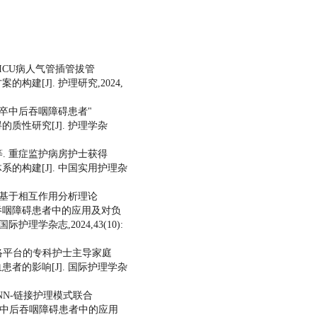
. ICU病人气管插管拔管
建[J]. 护理研究,2024,
 脑卒中后吞咽障碍患者"
质性研究[J]. 护理学杂
,等. 重症监护病房护士获得
的构建[J]. 中国实用护理杂
等. 基于相互作用分析理论
吞咽障碍患者中的应用及对负
护理学杂志,2024,43(10):
于网络平台的专科护士主导家庭
者的影响[J]. 国际护理学杂
 NNN-链接护理模式联合
脑卒中后吞咽障碍患者中的应用