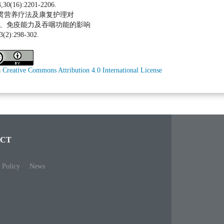
(16):2201-2206.
 序贯营养疗法及康复护理对
况、免疫能力及吞咽功能的影响
2):298-302.
a
Creative Commons Attribution 4.0 International License
CT
 Policy
News