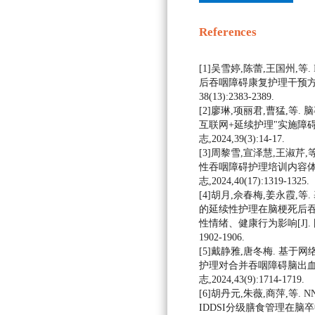
References
[1]吴雪婷,陈蕾,王国州,等
后吞咽障碍康复护理干预方案的构
38(13):2383-2389.
[2]廖琳,项丽君,曹猛,等.
互联网+延续护理"实施障碍的
志,2024,39(3):14-17.
[3]周黎雪,宣泽慧,王淑芹
性吞咽障碍护理培训内容体系
志,2024,40(17):1319-1325.
[4]胡月,佘春梅,姜永霞,
的延续性护理在脑梗死后
性情绪、健康行为影响[J]. 国际
1902-1906.
[5]戴静雅,唐冬梅. 基
护理对合并吞咽障碍脑出血患
志,2024,43(9):1714-1719.
[6]胡丹元,朱薇,商萍,等.
IDDSI分级膳食管理在