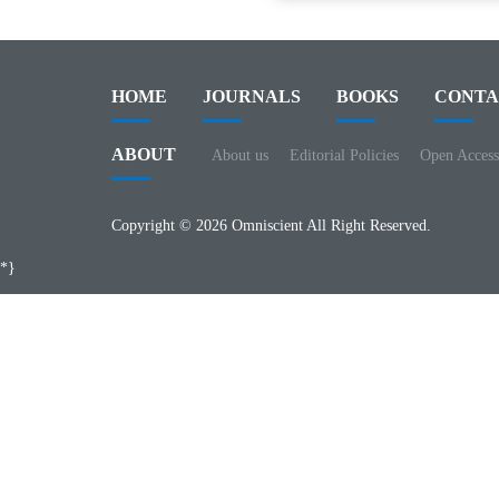
HOME
JOURNALS
BOOKS
CONTA
ABOUT
About us
Editorial Policies
Open Access
Copyright © 2026 Omniscient All Right Reserved.
*}