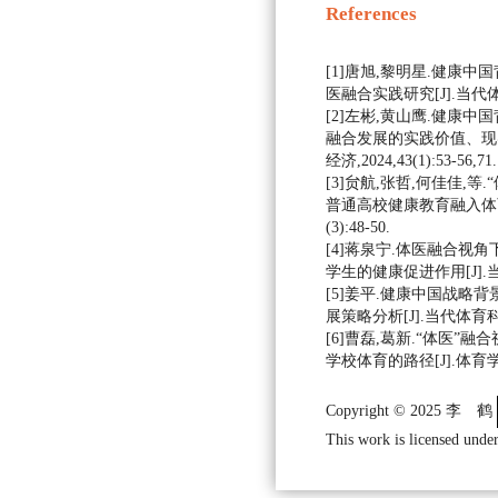
References
[1]唐旭,黎明星.健康
医融合实践研究[J].当代体育科技
[2]左彬,黄山鹰.健康
融合发展的实践价值、现实
经济,2024,43(1):53-56,71.
[3]贠航,张哲,何佳佳,等
普通高校健康教育融入体育教
(3):48-50.
[4]蒋泉宁.体医融合视
学生的健康促进作用[J].当代体育
[5]姜平.健康中国战略
展策略分析[J].当代体育科技,20
[6]曹磊,葛新.“体医”
学校体育的路径[J].体育学刊,20
Copyright © 2025 李 鹤
This work is licensed under