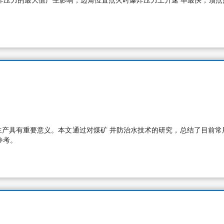
炸压力的最大值产生影响，边角位置点火时爆炸压力上升速 率最快，顶
生产具有重要意义。本文通过对煤矿 井防治水技术的研究，总结了目前常
参考。