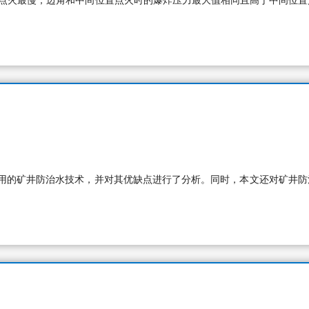
点点火最慢；边角和中间位置点火时的爆炸压力最大值相同且高于中间位置
用的矿井防治水技术，并对其优缺点进行了分析。同时，本文还对矿井防