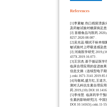
References
[1]李素敏.伤口残留溃
及药敏试验对糖尿病足患
[J].首都食品与医药.2020,(8).D
8257.2020.08.087 .
[2]吴光远.咽拭子标本
敏试验对上呼吸道感染患
[J].河南医学研究.2019,(16).D
437X.2019.16.073 .
[3]王宗杰.基于循证医
临床合理应用的促进效果的
信息文摘（连续型电子期刊）.201
j.cnki.1671-3141.2019.85.
[4]马敬斌,盛方红,王道
测对儿科抗生素合理应用的
药.2019,(10).DOI:10.14163/
[5]李传慧. 临床药学
生素的影响研究[J]. 中国实用医药
DOI:10.14163/j.cnki.11-55