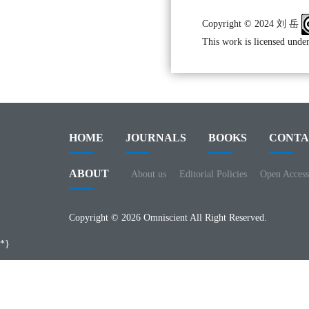
Copyright © 2024 刘 岳
This work is licensed under
HOME
JOURNALS
BOOKS
CONTA
ABOUT
About us
Editorial Policies
Open Access
Copyright © 2026 Omniscient All Right Reserved.
*}