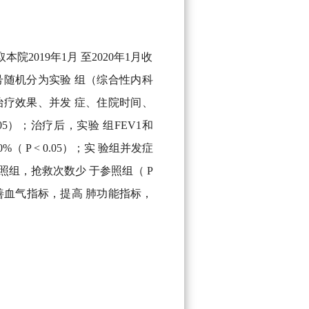
019年1月 至2020年1月收
号随机分为实验 组（综合性内科
治疗效果、并发 症、住院时间、
05）；治疗后，实验 组FEV1和
%（ P < 0.05）；实 验组并发症
照组，抢救次数少 于参照组（ P
改善血气指标，提高 肺功能指标，