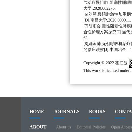
气治疗慢阻肺-阻塞性睡眠呼
大学,2020.002276.
[6]刘琴.慢阻肺急性加重
[D].南昌大学,2020.000911.
[7]胡雨会.慢性阻塞性肺
合性护理方案探究[J].当代护士(上
62.
[8]姚金帅.无创呼吸机治
的临床观察[J].中国冶金工业医学
Copyright © 2022 霍江波
This work is licensed under 
HOME
JOURNALS
BOOKS
CONTA
ABOUT
About us
Editorial Policies
Open Access