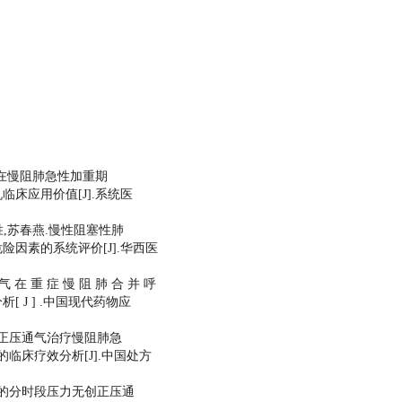
论证在慢阻肺急性加重期
床应用价值[J].系统医
钢胜,苏春燕.慢性阻塞性肺
因素的系统评价[J].华西医
通 气 在 重 症 慢 阻 肺 合 并 呼
 J ] .中国现代药物应
创正压通气治疗慢阻肺急
临床疗效分析[J].中国处方
网的分时段压力无创正压通