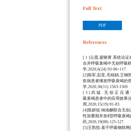
Full Text
PDF
References
[ 1 ]云霞,翟晓菁.系统
合并呼吸衰竭中无创呼吸机临
学,2020,6(24):93-96+117.
[2]陈军,彭亚,毛锦娟,王
疾病患者继发呼吸衰竭的危险
学,2020,36(11):1563-1569.
[ 3 ] 武 猛 . 无 创 正 压 
吸衰竭患者中的应用效果分析[
用,2020,15(19):81-83.
[4]陈妍祖.纳洛酮联合无
性加重期并发Ⅱ型呼吸衰竭的
药,2020,19(08):125-127.
[5]王凯悦.基于呼吸物联