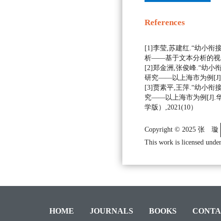
References
[1]李莹,苏建红.“幼小
析——基于文本分析的视角[J
[2]郑金洲,张俊峰.“幼
研究——以上海市为例[J].学
[3]贾素平,王萍.“幼小
究——以上海市为例[J]
学版）,2021(10）
Copyright © 2025 张 璇
This work is licensed under
HOME
JOURNALS
BOOKS
CONTA